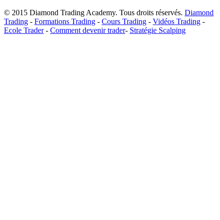
© 2015 Diamond Trading Academy. Tous droits réservés.
Diamond
Trading
-
Formations Trading
-
Cours Trading
-
Vidéos Trading
-
Ecole Trader
-
Comment devenir trader
-
Stratégie Scalping