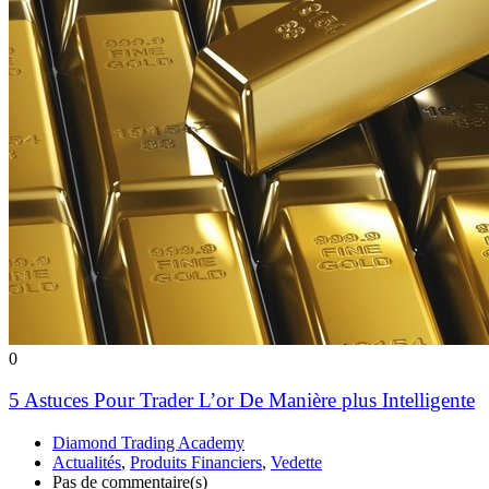
0
5 Astuces Pour Trader L’or De Manière plus Intelligente
Diamond Trading Academy
Actualités
,
Produits Financiers
,
Vedette
Pas de commentaire(s)