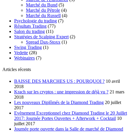
Marché du Bund
(5)
Marché du Pétrole
(4)
Marché du Russell
(4)
Psychologie du trading
(7)
Résultats Trading
(77)
Salon du trading
(11)
Stratégies de Scalping Expert
(2)
Spread Dax-Stoxx
(1)
Swing Trading
(1)
Vedette
(28)
Webinaires
(7)
Articles récents
BAISSE DES MARCHES US : POURQUOI ?
10 avril
2018
Krach sur les cryptos : une impression de déjà vu ?
21 mars
2018
Les nouveaux Diplômés de la Diamond Trading
20 juillet
2017
Evènement Exceptionnel chez Diamond Trading le 20 Juillet
2017: Journée Portes Ouvertes + Afterwork + Cocktail
10
juillet 2017
Journée porte ouverte dans la Salle de marché de Diamond