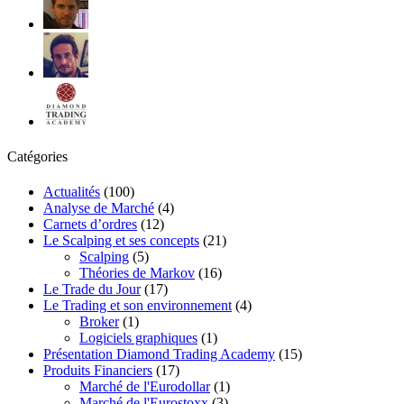
Catégories
Actualités
(100)
Analyse de Marché
(4)
Carnets d’ordres
(12)
Le Scalping et ses concepts
(21)
Scalping
(5)
Théories de Markov
(16)
Le Trade du Jour
(17)
Le Trading et son environnement
(4)
Broker
(1)
Logiciels graphiques
(1)
Présentation Diamond Trading Academy
(15)
Produits Financiers
(17)
Marché de l'Eurodollar
(1)
Marché de l'Eurostoxx
(3)