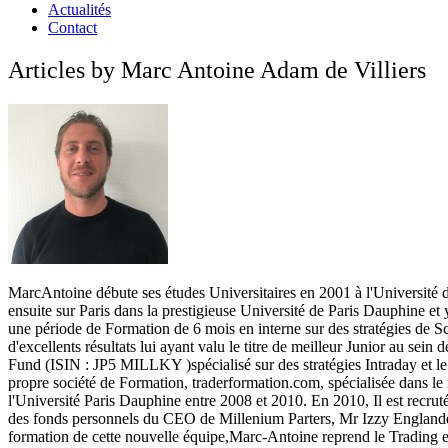
Actualités
Contact
Articles by Marc Antoine Adam de Villiers
Marc­Antoine débute ses études Universitaires en 2001 à l'Université
ensuite sur Paris dans la prestigieuse Université de Paris Dauphine 
une période de Formation de 6 mois en interne sur des stratégies de Sc
d'excellents résultats lui ayant valu le titre de meilleur Junior au sei
Fund (ISIN : JP5 MILLKY )spécialisé sur des stratégies Intraday et l
propre société de Formation, trader­formation.com, spécialisée dans le
l'Université Paris Dauphine entre 2008 et 2010. En 2010, Il est recrut
des fonds personnels du CEO de Millenium Parters, Mr Izzy Englander
formation de cette nouvelle équipe,Marc-­Antoine reprend le Trading en