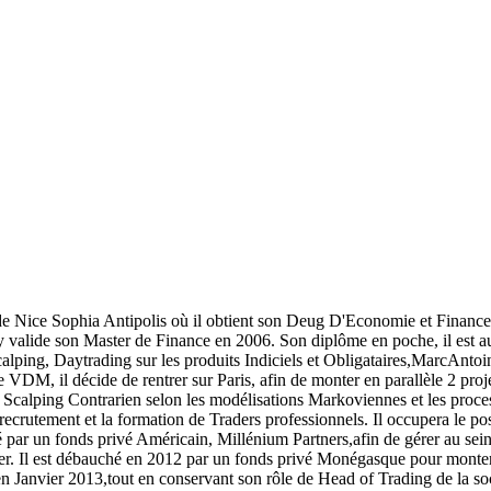
 de Nice Sophia Antipolis où il obtient son Deug D'Economie et Financ
et y valide son Master de Finance en 2006. Son diplôme en poche, il es
alping, Daytrading sur les produits Indiciels et Obligataires,Marc­Anto
n de VDM, il décide de rentrer sur Paris, afin de monter en parallèle 2 pr
e Scalping Contrarien selon les modélisations Markoviennes et les proc
 recrutement et la formation de Traders professionnels. Il occupera le p
é par un fonds privé Américain, Millénium Partners,afin de gérer au sein
. Il est débauché en 2012 par un fonds privé Monégasque pour monter u
 Janvier 2013,tout en conservant son rôle de Head of Trading de la soci