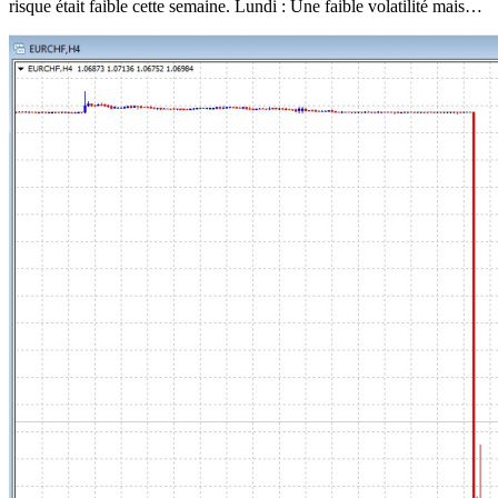
risque était faible cette semaine. Lundi : Une faible volatilité mais…