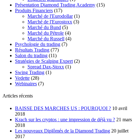
Présentation Diamond Trading Academy
(15)
Produits Financiers
(17)
Marché de l'Eurodollar
(1)
Marché de l'Eurostoxx
(3)
Marché du Bund
(5)
Marché du Pétrole
(4)
Marché du Russell
(4)
Psychologie du trading
(7)
Résultats Trading
(77)
Salon du trading
(11)
Stratégies de Scalping Expert
(2)
Spread Dax-Stoxx
(1)
Swing Trading
(1)
Vedette
(28)
Webinaires
(7)
Articles récents
BAISSE DES MARCHES US : POURQUOI ?
10 avril
2018
Krach sur les cryptos : une impression de déjà vu ?
21 mars
2018
Les nouveaux Diplômés de la Diamond Trading
20 juillet
2017