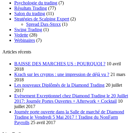
Psychologie du trading
(7)
Résultats Trading
(77)
Salon du trading
(11)
Stratégies de Scalping Expert
(2)
Spread Dax-Stoxx
(1)
Swing Trading
(1)
Vedette
(28)
Webinaires
(7)
Articles récents
BAISSE DES MARCHES US : POURQUOI ?
10 avril
2018
Krach sur les cryptos : une impression de déjà vu ?
21 mars
2018
Les nouveaux Diplômés de la Diamond Trading
20 juillet
2017
Evènement Exceptionnel chez Diamond Trading le 20 Juillet
2017: Journée Portes Ouvertes + Afterwork + Cocktail
10
juillet 2017
Journée porte ouverte dans la Salle de marché de Diamond
Trading le Vendredi 5 Mai 2017 ! Trading du NonFarm
Payrolls
25 avril 2017