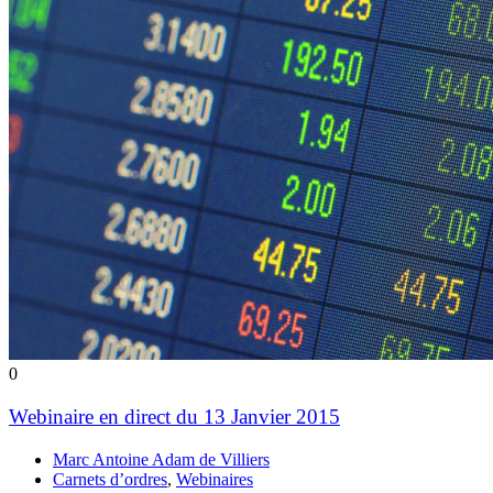
0
Webinaire en direct du 13 Janvier 2015
Marc Antoine Adam de Villiers
Carnets d’ordres
,
Webinaires