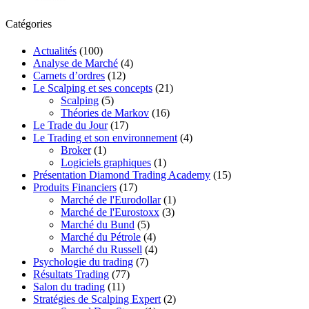
Catégories
Actualités
(100)
Analyse de Marché
(4)
Carnets d’ordres
(12)
Le Scalping et ses concepts
(21)
Scalping
(5)
Théories de Markov
(16)
Le Trade du Jour
(17)
Le Trading et son environnement
(4)
Broker
(1)
Logiciels graphiques
(1)
Présentation Diamond Trading Academy
(15)
Produits Financiers
(17)
Marché de l'Eurodollar
(1)
Marché de l'Eurostoxx
(3)
Marché du Bund
(5)
Marché du Pétrole
(4)
Marché du Russell
(4)
Psychologie du trading
(7)
Résultats Trading
(77)
Salon du trading
(11)
Stratégies de Scalping Expert
(2)