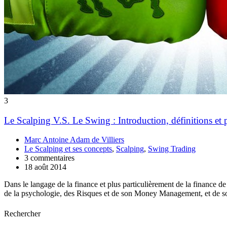
3
Le Scalping V.S. Le Swing : Introduction, définitions et 
Marc Antoine Adam de Villiers
Le Scalping et ses concepts
,
Scalping
,
Swing Trading
3 commentaires
18 août 2014
Dans le langage de la finance et plus particulièrement de la finance de 
de la psychologie, des Risques et de son Money Management, et de s
Rechercher