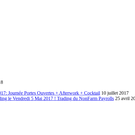
18
17: Journée Portes Ouvertes + Afterwork + Cocktail
10 juillet 2017
ding le Vendredi 5 Mai 2017 ! Trading du NonFarm Payrolls
25 avril 2