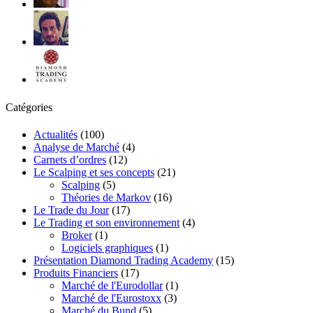
Catégories
Actualités
(100)
Analyse de Marché
(4)
Carnets d’ordres
(12)
Le Scalping et ses concepts
(21)
Scalping
(5)
Théories de Markov
(16)
Le Trade du Jour
(17)
Le Trading et son environnement
(4)
Broker
(1)
Logiciels graphiques
(1)
Présentation Diamond Trading Academy
(15)
Produits Financiers
(17)
Marché de l'Eurodollar
(1)
Marché de l'Eurostoxx
(3)
Marché du Bund
(5)