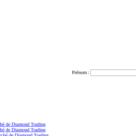
Prénom :
rché de Diamond Trading
rché de Diamond Trading
marché de Diamond Trading