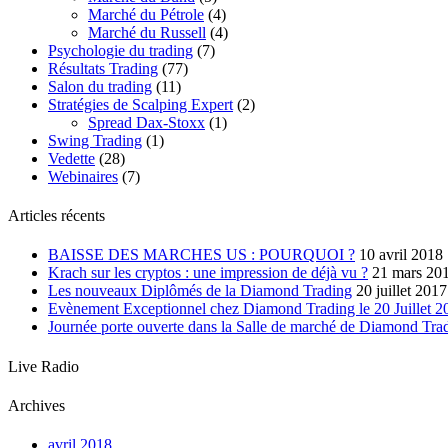
Marché du Pétrole
(4)
Marché du Russell
(4)
Psychologie du trading
(7)
Résultats Trading
(77)
Salon du trading
(11)
Stratégies de Scalping Expert
(2)
Spread Dax-Stoxx
(1)
Swing Trading
(1)
Vedette
(28)
Webinaires
(7)
Articles récents
BAISSE DES MARCHES US : POURQUOI ?
10 avril 2018
Krach sur les cryptos : une impression de déjà vu ?
21 mars 20
Les nouveaux Diplômés de la Diamond Trading
20 juillet 2017
Evènement Exceptionnel chez Diamond Trading le 20 Juillet 20
Journée porte ouverte dans la Salle de marché de Diamond Tra
Live Radio
Archives
avril 2018