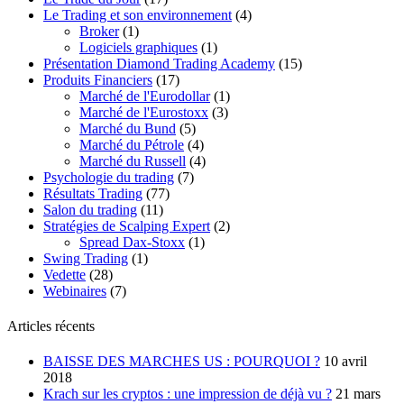
Le Trading et son environnement
(4)
Broker
(1)
Logiciels graphiques
(1)
Présentation Diamond Trading Academy
(15)
Produits Financiers
(17)
Marché de l'Eurodollar
(1)
Marché de l'Eurostoxx
(3)
Marché du Bund
(5)
Marché du Pétrole
(4)
Marché du Russell
(4)
Psychologie du trading
(7)
Résultats Trading
(77)
Salon du trading
(11)
Stratégies de Scalping Expert
(2)
Spread Dax-Stoxx
(1)
Swing Trading
(1)
Vedette
(28)
Webinaires
(7)
Articles récents
BAISSE DES MARCHES US : POURQUOI ?
10 avril
2018
Krach sur les cryptos : une impression de déjà vu ?
21 mars