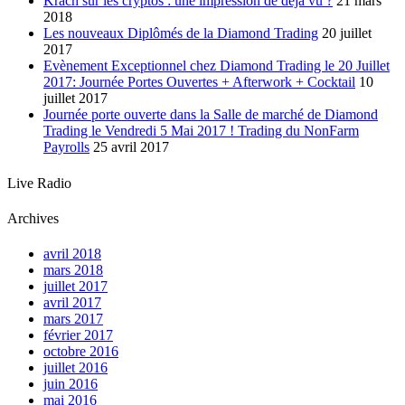
Krach sur les cryptos : une impression de déjà vu ?
21 mars
2018
Les nouveaux Diplômés de la Diamond Trading
20 juillet
2017
Evènement Exceptionnel chez Diamond Trading le 20 Juillet
2017: Journée Portes Ouvertes + Afterwork + Cocktail
10
juillet 2017
Journée porte ouverte dans la Salle de marché de Diamond
Trading le Vendredi 5 Mai 2017 ! Trading du NonFarm
Payrolls
25 avril 2017
Live Radio
Archives
avril 2018
mars 2018
juillet 2017
avril 2017
mars 2017
février 2017
octobre 2016
juillet 2016
juin 2016
mai 2016