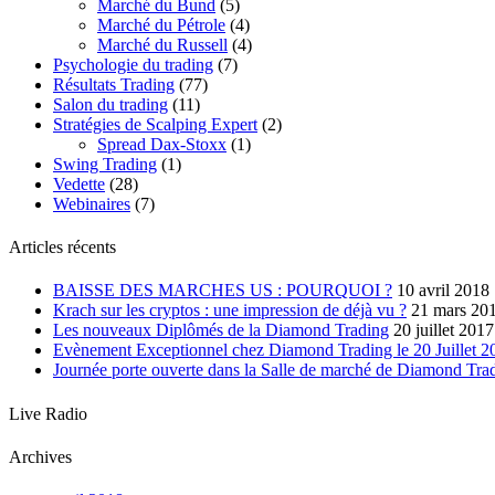
Marché du Bund
(5)
Marché du Pétrole
(4)
Marché du Russell
(4)
Psychologie du trading
(7)
Résultats Trading
(77)
Salon du trading
(11)
Stratégies de Scalping Expert
(2)
Spread Dax-Stoxx
(1)
Swing Trading
(1)
Vedette
(28)
Webinaires
(7)
Articles récents
BAISSE DES MARCHES US : POURQUOI ?
10 avril 2018
Krach sur les cryptos : une impression de déjà vu ?
21 mars 20
Les nouveaux Diplômés de la Diamond Trading
20 juillet 2017
Evènement Exceptionnel chez Diamond Trading le 20 Juillet 20
Journée porte ouverte dans la Salle de marché de Diamond Tra
Live Radio
Archives