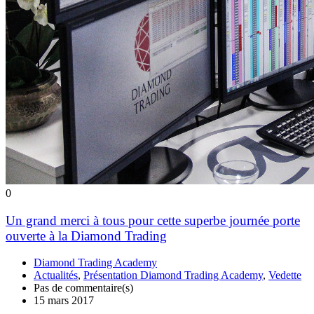
0
Un grand merci à tous pour cette superbe journée porte
ouverte à la Diamond Trading
Diamond Trading Academy
Actualités
,
Présentation Diamond Trading Academy
,
Vedette
Pas de commentaire(s)
15 mars 2017