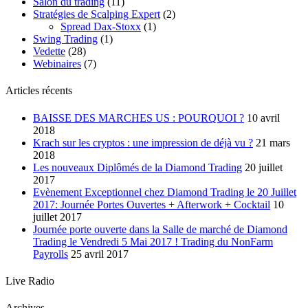
Salon du trading
(11)
Stratégies de Scalping Expert
(2)
Spread Dax-Stoxx
(1)
Swing Trading
(1)
Vedette
(28)
Webinaires
(7)
Articles récents
BAISSE DES MARCHES US : POURQUOI ?
10 avril
2018
Krach sur les cryptos : une impression de déjà vu ?
21 mars
2018
Les nouveaux Diplômés de la Diamond Trading
20 juillet
2017
Evènement Exceptionnel chez Diamond Trading le 20 Juillet
2017: Journée Portes Ouvertes + Afterwork + Cocktail
10
juillet 2017
Journée porte ouverte dans la Salle de marché de Diamond
Trading le Vendredi 5 Mai 2017 ! Trading du NonFarm
Payrolls
25 avril 2017
Live Radio
Archives