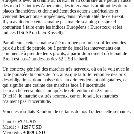
européens avec la crainte du Brexit, et au contraire une petite hausse
des marchés indices Américains, les intervenants arbitrant les deux
places financières, et donc achètent des actions américaines et
vendent des actions européennes, dans l’éventualité de ce Brexit.
Il y a avait donc cette semaine pas mal de scalping de spread
contrarien à faire entre les indices Européens ( Eurostoxx) et les
indices US( SP ou bien Russell).
Par ailleurs, cette semaine a été marquée par un essoufflement des
prix du baril de pétrole, où à partir de jeudi les intervenants ont
commencé à prendre leurs profits, à partir du moment où le bail de
Brent est passé au dessus des 52 USd le baril.
Un contexte général des marchés très nerveux, où on le voit avec la
forte poussée du cours de l’or, ainsi que la forte remontée des prix
des obligations, donc baisse des taux de rendement obligataires, ce
qui signifie une crainte des marchés face à l’incertitude.
Le marché verra plus clair après le référendum du 23 Juin.
D’ici là, le marché est très peureux, car on le sait, les marchés
n’aiment pas l’incertitude.
Voici les résultats Random de certains de nos Traders cette semaine :
Lundi :
+72 USD
Mardi :
+ 1297 USD
Mercredi :
+ 889 USD