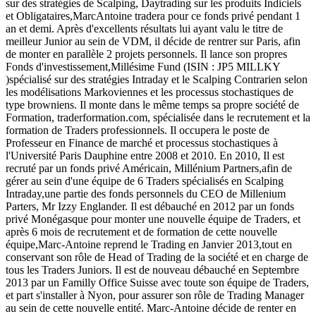
sur des stratégies de Scalping, Daytrading sur les produits Indiciels
et Obligataires,Marc­Antoine tradera pour ce fonds privé pendant 1
an et demi. Après d'excellents résultats lui ayant valu le titre de
meilleur Junior au sein de VDM, il décide de rentrer sur Paris, afin
de monter en parallèle 2 projets personnels. Il lance son propres
Fonds d'investissement,Millésime Fund (ISIN : JP5 MILLKY
)spécialisé sur des stratégies Intraday et le Scalping Contrarien selon
les modélisations Markoviennes et les processus stochastiques de
type browniens. Il monte dans le même temps sa propre société de
Formation, trader­formation.com, spécialisée dans le recrutement et la
formation de Traders professionnels. Il occupera le poste de
Professeur en Finance de marché et processus stochastiques à
l'Université Paris Dauphine entre 2008 et 2010. En 2010, Il est
recruté par un fonds privé Américain, Millénium Partners,afin de
gérer au sein d'une équipe de 6 Traders spécialisés en Scalping
Intraday,une partie des fonds personnels du CEO de Millenium
Parters, Mr Izzy Englander. Il est débauché en 2012 par un fonds
privé Monégasque pour monter une nouvelle équipe de Traders, et
après 6 mois de recrutement et de formation de cette nouvelle
équipe,Marc-­Antoine reprend le Trading en Janvier 2013,tout en
conservant son rôle de Head of Trading de la société et en charge de
tous les Traders Juniors. Il est de nouveau débauché en Septembre
2013 par un Familly Office Suisse avec toute son équipe de Traders,
et part s'installer à Nyon, pour assurer son rôle de Trading Manager
au sein de cette nouvelle entité. Marc­-Antoine décide de renter en