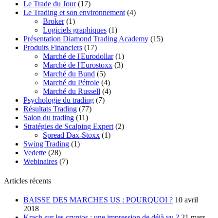
Le Trade du Jour
(17)
Le Trading et son environnement
(4)
Broker
(1)
Logiciels graphiques
(1)
Présentation Diamond Trading Academy
(15)
Produits Financiers
(17)
Marché de l'Eurodollar
(1)
Marché de l'Eurostoxx
(3)
Marché du Bund
(5)
Marché du Pétrole
(4)
Marché du Russell
(4)
Psychologie du trading
(7)
Résultats Trading
(77)
Salon du trading
(11)
Stratégies de Scalping Expert
(2)
Spread Dax-Stoxx
(1)
Swing Trading
(1)
Vedette
(28)
Webinaires
(7)
Articles récents
BAISSE DES MARCHES US : POURQUOI ?
10 avril
2018
Krach sur les cryptos : une impression de déjà vu ?
21 mars