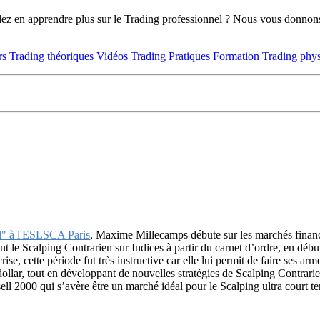
ez en apprendre plus sur le Trading professionnel ? Nous vous donnons 
s Trading théoriques
Vidéos Trading Pratiques
Formation Trading phy
al" à l'ESLSCA Paris
, Maxime Millecamps débute sur les marchés fina
t le Scalping Contrarien sur Indices à partir du carnet d’ordre, en dé
se, cette période fut très instructive car elle lui permit de faire ses arm
llar, tout en développant de nouvelles stratégies de Scalping Contrari
ussell 2000 qui s’avère être un marché idéal pour le Scalping ultra court