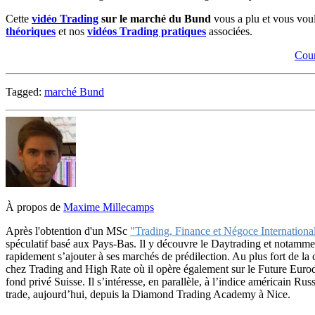
C
ette
vidéo Trading
sur le marché du Bund
vous a plu et vous voul
théoriques
et nos
vidéos Trading pratiques
associées.
Cour
Tagged:
marché Bund
À propos de
Maxime Millecamps
Après l'obtention d'un MSc
"Trading, Finance et Négoce Internation
spéculatif basé aux Pays-Bas. Il y découvre le Daytrading et notammen
rapidement s’ajouter à ses marchés de prédilection. Au plus fort de la cri
chez Trading and High Rate où il opère également sur le Future Eurodo
fond privé Suisse. Il s’intéresse, en parallèle, à l’indice américain R
trade, aujourd’hui, depuis la Diamond Trading Academy à Nice.