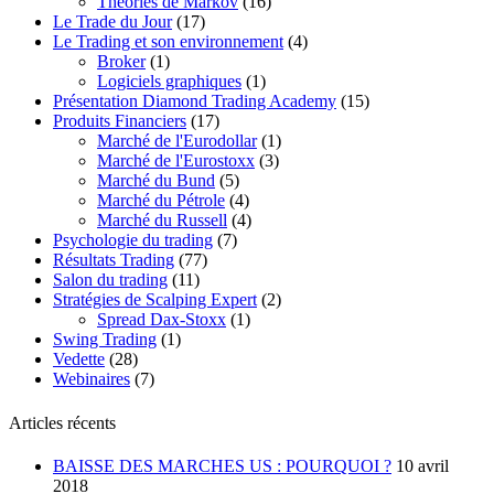
Théories de Markov
(16)
Le Trade du Jour
(17)
Le Trading et son environnement
(4)
Broker
(1)
Logiciels graphiques
(1)
Présentation Diamond Trading Academy
(15)
Produits Financiers
(17)
Marché de l'Eurodollar
(1)
Marché de l'Eurostoxx
(3)
Marché du Bund
(5)
Marché du Pétrole
(4)
Marché du Russell
(4)
Psychologie du trading
(7)
Résultats Trading
(77)
Salon du trading
(11)
Stratégies de Scalping Expert
(2)
Spread Dax-Stoxx
(1)
Swing Trading
(1)
Vedette
(28)
Webinaires
(7)
Articles récents
BAISSE DES MARCHES US : POURQUOI ?
10 avril
2018