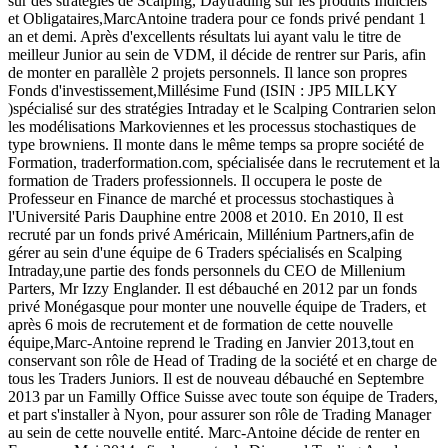
sur des stratégies de Scalping, Daytrading sur les produits Indiciels
et Obligataires,Marc­Antoine tradera pour ce fonds privé pendant 1
an et demi. Après d'excellents résultats lui ayant valu le titre de
meilleur Junior au sein de VDM, il décide de rentrer sur Paris, afin
de monter en parallèle 2 projets personnels. Il lance son propres
Fonds d'investissement,Millésime Fund (ISIN : JP5 MILLKY
)spécialisé sur des stratégies Intraday et le Scalping Contrarien selon
les modélisations Markoviennes et les processus stochastiques de
type browniens. Il monte dans le même temps sa propre société de
Formation, trader­formation.com, spécialisée dans le recrutement et la
formation de Traders professionnels. Il occupera le poste de
Professeur en Finance de marché et processus stochastiques à
l'Université Paris Dauphine entre 2008 et 2010. En 2010, Il est
recruté par un fonds privé Américain, Millénium Partners,afin de
gérer au sein d'une équipe de 6 Traders spécialisés en Scalping
Intraday,une partie des fonds personnels du CEO de Millenium
Parters, Mr Izzy Englander. Il est débauché en 2012 par un fonds
privé Monégasque pour monter une nouvelle équipe de Traders, et
après 6 mois de recrutement et de formation de cette nouvelle
équipe,Marc-­Antoine reprend le Trading en Janvier 2013,tout en
conservant son rôle de Head of Trading de la société et en charge de
tous les Traders Juniors. Il est de nouveau débauché en Septembre
2013 par un Familly Office Suisse avec toute son équipe de Traders,
et part s'installer à Nyon, pour assurer son rôle de Trading Manager
au sein de cette nouvelle entité. Marc­-Antoine décide de renter en