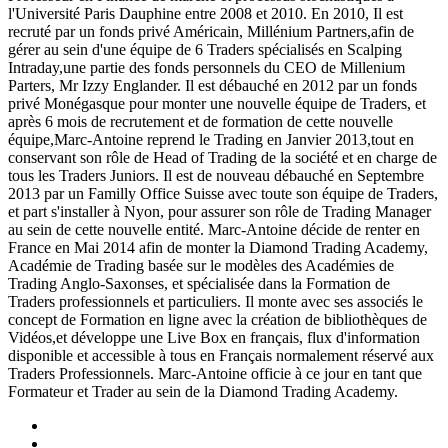
l'Université Paris Dauphine entre 2008 et 2010. En 2010, Il est
recruté par un fonds privé Américain, Millénium Partners,afin de
gérer au sein d'une équipe de 6 Traders spécialisés en Scalping
Intraday,une partie des fonds personnels du CEO de Millenium
Parters, Mr Izzy Englander. Il est débauché en 2012 par un fonds
privé Monégasque pour monter une nouvelle équipe de Traders, et
après 6 mois de recrutement et de formation de cette nouvelle
équipe,Marc-­Antoine reprend le Trading en Janvier 2013,tout en
conservant son rôle de Head of Trading de la société et en charge de
tous les Traders Juniors. Il est de nouveau débauché en Septembre
2013 par un Familly Office Suisse avec toute son équipe de Traders,
et part s'installer à Nyon, pour assurer son rôle de Trading Manager
au sein de cette nouvelle entité. Marc­-Antoine décide de renter en
France en Mai 2014 afin de monter la Diamond Trading Academy,
Académie de Trading basée sur le modèles des Académies de
Trading Anglo-Saxonses, et spécialisée dans la Formation de
Traders professionnels et particuliers. Il monte avec ses associés le
concept de Formation en ligne avec la création de bibliothèques de
Vidéos,et développe une Live Box en français, flux d'information
disponible et accessible à tous en Français normalement réservé aux
Traders Professionnels. Marc-Antoine officie à ce jour en tant que
Formateur et Trader au sein de la Diamond Trading Academy.