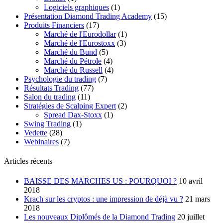
Logiciels graphiques
(1)
Présentation Diamond Trading Academy
(15)
Produits Financiers
(17)
Marché de l'Eurodollar
(1)
Marché de l'Eurostoxx
(3)
Marché du Bund
(5)
Marché du Pétrole
(4)
Marché du Russell
(4)
Psychologie du trading
(7)
Résultats Trading
(77)
Salon du trading
(11)
Stratégies de Scalping Expert
(2)
Spread Dax-Stoxx
(1)
Swing Trading
(1)
Vedette
(28)
Webinaires
(7)
Articles récents
BAISSE DES MARCHES US : POURQUOI ?
10 avril
2018
Krach sur les cryptos : une impression de déjà vu ?
21 mars
2018
Les nouveaux Diplômés de la Diamond Trading
20 juillet