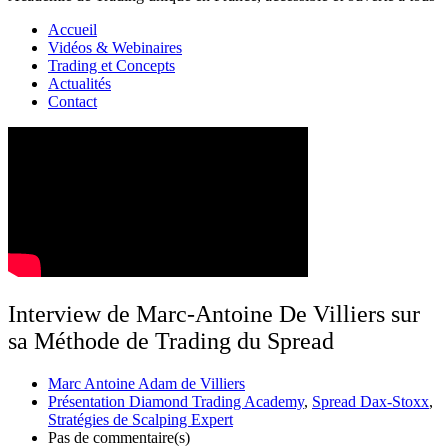
Accueil
Vidéos & Webinaires
Trading et Concepts
Actualités
Contact
Interview de Marc-Antoine De Villiers sur
sa Méthode de Trading du Spread
Marc Antoine Adam de Villiers
Présentation Diamond Trading Academy
,
Spread Dax-Stoxx
,
Stratégies de Scalping Expert
Pas de commentaire(s)