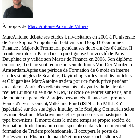
À propos de
Marc Antoine Adam de Villiers
Marc­Antoine débute ses études Universitaires en 2001 à l'Université
de Nice Sophia Antipolis où il obtient son Deug D'Economie et
Finance , Major de Promotion pendant ses deux années d'études. Il
monte ensuite sur Paris dans la prestigieuse Université de Paris
Dauphine et y valide son Master de Finance en 2006. Son diplôme
en poche, il est aussitôt recruté au sein du fonds Van Der Moolen à
Amsterdam.Après une période de Formation de 6 mois en interne
sur des stratégies de Scalping, Daytrading sur les produits Indiciels
et Obligataires,Marc­Antoine tradera pour ce fonds privé pendant 1
an et demi. Après d'excellents résultats lui ayant valu le titre de
meilleur Junior au sein de VDM, il décide de rentrer sur Paris, afin
de monter en parallèle 2 projets personnels. Il lance son propres
Fonds d'investissement,Millésime Fund (ISIN : JP5 MILLKY
)spécialisé sur des stratégies Intraday et le Scalping Contrarien selon
les modélisations Markoviennes et les processus stochastiques de
type browniens. Il monte dans le même temps sa propre société de
Formation, trader­formation.com, spécialisée dans le recrutement et la
formation de Traders professionnels. Il occupera le poste de
Professeur en Finance de marché et processus stochastiques à