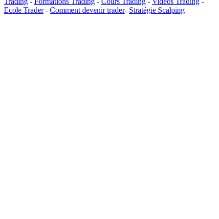
Trading
-
Formations Trading
-
Cours Trading
-
Vidéos Trading
-
Ecole Trader
-
Comment devenir trader
-
Stratégie Scalping