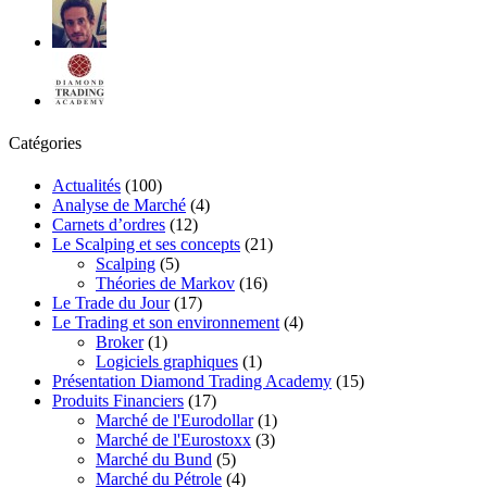
Catégories
Actualités
(100)
Analyse de Marché
(4)
Carnets d’ordres
(12)
Le Scalping et ses concepts
(21)
Scalping
(5)
Théories de Markov
(16)
Le Trade du Jour
(17)
Le Trading et son environnement
(4)
Broker
(1)
Logiciels graphiques
(1)
Présentation Diamond Trading Academy
(15)
Produits Financiers
(17)
Marché de l'Eurodollar
(1)
Marché de l'Eurostoxx
(3)
Marché du Bund
(5)
Marché du Pétrole
(4)