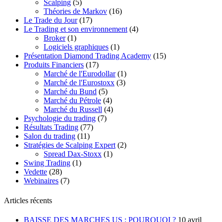
Scalping
(5)
Théories de Markov
(16)
Le Trade du Jour
(17)
Le Trading et son environnement
(4)
Broker
(1)
Logiciels graphiques
(1)
Présentation Diamond Trading Academy
(15)
Produits Financiers
(17)
Marché de l'Eurodollar
(1)
Marché de l'Eurostoxx
(3)
Marché du Bund
(5)
Marché du Pétrole
(4)
Marché du Russell
(4)
Psychologie du trading
(7)
Résultats Trading
(77)
Salon du trading
(11)
Stratégies de Scalping Expert
(2)
Spread Dax-Stoxx
(1)
Swing Trading
(1)
Vedette
(28)
Webinaires
(7)
Articles récents
BAISSE DES MARCHES US : POURQUOI ?
10 avril