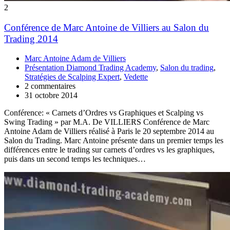
2
Conférence de Marc Antoine de Villiers au Salon du
Trading 2014
Marc Antoine Adam de Villiers
Présentation Diamond Trading Academy
,
Salon du trading
,
Stratégies de Scalping Expert
,
Vedette
2 commentaires
31 octobre 2014
Conférence: « Carnets d’Ordres vs Graphiques et Scalping vs
Swing Trading » par M.A. De VILLIERS Conférence de Marc
Antoine Adam de Villiers réalisé à Paris le 20 septembre 2014 au
Salon du Trading. Marc Antoine présente dans un premier temps les
différences entre le trading sur carnets d’ordres vs les graphiques,
puis dans un second temps les techniques…