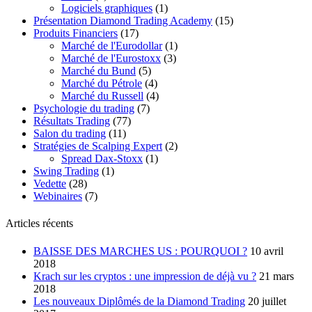
Logiciels graphiques
(1)
Présentation Diamond Trading Academy
(15)
Produits Financiers
(17)
Marché de l'Eurodollar
(1)
Marché de l'Eurostoxx
(3)
Marché du Bund
(5)
Marché du Pétrole
(4)
Marché du Russell
(4)
Psychologie du trading
(7)
Résultats Trading
(77)
Salon du trading
(11)
Stratégies de Scalping Expert
(2)
Spread Dax-Stoxx
(1)
Swing Trading
(1)
Vedette
(28)
Webinaires
(7)
Articles récents
BAISSE DES MARCHES US : POURQUOI ?
10 avril
2018
Krach sur les cryptos : une impression de déjà vu ?
21 mars
2018
Les nouveaux Diplômés de la Diamond Trading
20 juillet