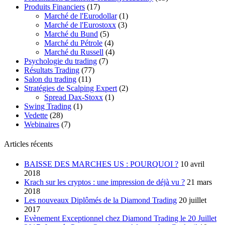
Produits Financiers
(17)
Marché de l'Eurodollar
(1)
Marché de l'Eurostoxx
(3)
Marché du Bund
(5)
Marché du Pétrole
(4)
Marché du Russell
(4)
Psychologie du trading
(7)
Résultats Trading
(77)
Salon du trading
(11)
Stratégies de Scalping Expert
(2)
Spread Dax-Stoxx
(1)
Swing Trading
(1)
Vedette
(28)
Webinaires
(7)
Articles récents
BAISSE DES MARCHES US : POURQUOI ?
10 avril
2018
Krach sur les cryptos : une impression de déjà vu ?
21 mars
2018
Les nouveaux Diplômés de la Diamond Trading
20 juillet
2017
Evènement Exceptionnel chez Diamond Trading le 20 Juillet