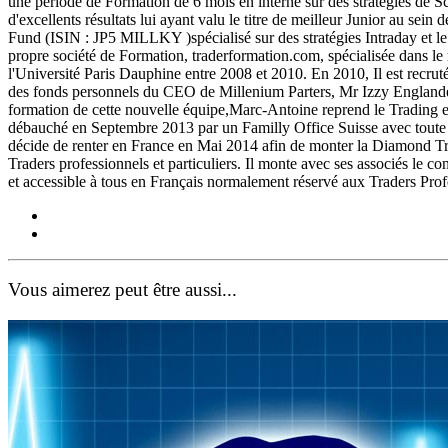
une période de Formation de 6 mois en interne sur des stratégies de Sc
d'excellents résultats lui ayant valu le titre de meilleur Junior au sei
Fund (ISIN : JP5 MILLKY )spécialisé sur des stratégies Intraday et l
propre société de Formation, trader­formation.com, spécialisée dans le
l'Université Paris Dauphine entre 2008 et 2010. En 2010, Il est recrut
des fonds personnels du CEO de Millenium Parters, Mr Izzy Englander
formation de cette nouvelle équipe,Marc-­Antoine reprend le Trading en
débauché en Septembre 2013 par un Familly Office Suisse avec toute so
décide de renter en France en Mai 2014 afin de monter la Diamond T
Traders professionnels et particuliers. Il monte avec ses associés le 
et accessible à tous en Français normalement réservé aux Traders Pro
Vous aimerez peut être aussi...