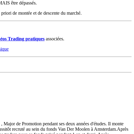
AMAIS être dépassés.
 à priori de montée et de descente du marché.
déos Trading pratiques
associées.
sique
e , Major de Promotion pendant ses deux années d'études. Il monte
t aussitôt recruté au sein du fonds Van Der Moolen à Amsterdam.Après