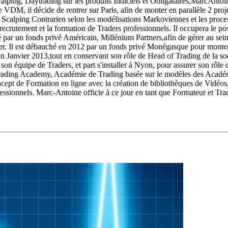
alping, Daytrading sur les produits Indiciels et Obligataires,Marc­Anto
n de VDM, il décide de rentrer sur Paris, afin de monter en parallèle 2 pr
e Scalping Contrarien selon les modélisations Markoviennes et les proc
 recrutement et la formation de Traders professionnels. Il occupera le p
é par un fonds privé Américain, Millénium Partners,afin de gérer au sein
. Il est débauché en 2012 par un fonds privé Monégasque pour monter u
 Janvier 2013,tout en conservant son rôle de Head of Trading de la soci
n équipe de Traders, et part s'installer à Nyon, pour assurer son rôle 
rading Academy, Académie de Trading basée sur le modèles des Académi
concept de Formation en ligne avec la création de bibliothèques de Vidéo
fessionnels. Marc-Antoine officie à ce jour en tant que Formateur et T