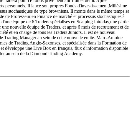
ine tradera pour ce fonds privé pendant 1 an et demi. Après
ojets personnels. Il lance son propres Fonds d'investissement,Millésime
essus stochastiques de type browniens. Il monte dans le même temps sa
oste de Professeur en Finance de marché et processus stochastiques à
 d'une équipe de 6 Traders spécialisés en Scalping Intraday,une partie
ne nouvelle équipe de Traders, et après 6 mois de recrutement et de
été et en charge de tous les Traders Juniors. Il est de nouveau
de Trading Manager au sein de cette nouvelle entité. Marc­-Antoine
es de Trading Anglo-Saxonses, et spécialisée dans la Formation de
s,et développe une Live Box en français, flux d'information disponible
rader au sein de la Diamond Trading Academy.