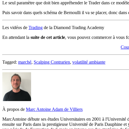
Le seul paramètre que doit bien appréhender le Trader dans ce modèle
Puis savoir dans quels schéma de Bernoulli il va se placer, donc dans q
Les vidéos de
Trading
de la Diamond Trading Academy
E
n attendant la
suite de cet article
, vous pouvez commercer à vous fo
Cour
Tagged:
marché
,
Scalping Contrarien
,
volatilité ambiante
À propos de
Marc Antoine Adam de Villiers
Marc­Antoine débute ses études Universitaires en 2001 à l'Université
ensuite sur Paris dans la prestigieuse Université de Paris Dauphine 