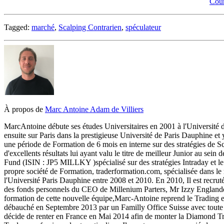
Cour
Tagged:
marché
,
Scalping Contrarien
,
spéculateur
À propos de
Marc Antoine Adam de Villiers
Marc­Antoine débute ses études Universitaires en 2001 à l'Université
ensuite sur Paris dans la prestigieuse Université de Paris Dauphine 
une période de Formation de 6 mois en interne sur des stratégies de Sc
d'excellents résultats lui ayant valu le titre de meilleur Junior au sei
Fund (ISIN : JP5 MILLKY )spécialisé sur des stratégies Intraday et l
propre société de Formation, trader­formation.com, spécialisée dans le
l'Université Paris Dauphine entre 2008 et 2010. En 2010, Il est recrut
des fonds personnels du CEO de Millenium Parters, Mr Izzy Englander
formation de cette nouvelle équipe,Marc-­Antoine reprend le Trading en
débauché en Septembre 2013 par un Familly Office Suisse avec toute so
décide de renter en France en Mai 2014 afin de monter la Diamond T