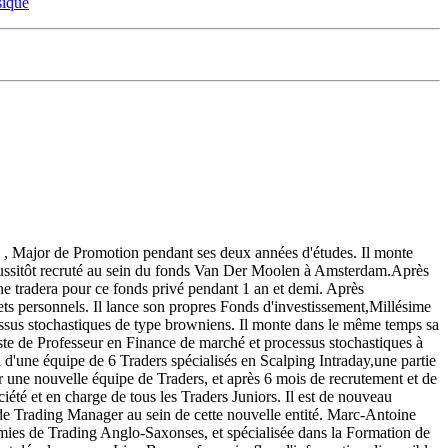
sique
e , Major de Promotion pendant ses deux années d'études. Il monte
t aussitôt recruté au sein du fonds Van Der Moolen à Amsterdam.Après
ine tradera pour ce fonds privé pendant 1 an et demi. Après
ojets personnels. Il lance son propres Fonds d'investissement,Millésime
essus stochastiques de type browniens. Il monte dans le même temps sa
oste de Professeur en Finance de marché et processus stochastiques à
 d'une équipe de 6 Traders spécialisés en Scalping Intraday,une partie
ne nouvelle équipe de Traders, et après 6 mois de recrutement et de
été et en charge de tous les Traders Juniors. Il est de nouveau
de Trading Manager au sein de cette nouvelle entité. Marc­-Antoine
es de Trading Anglo-Saxonses, et spécialisée dans la Formation de