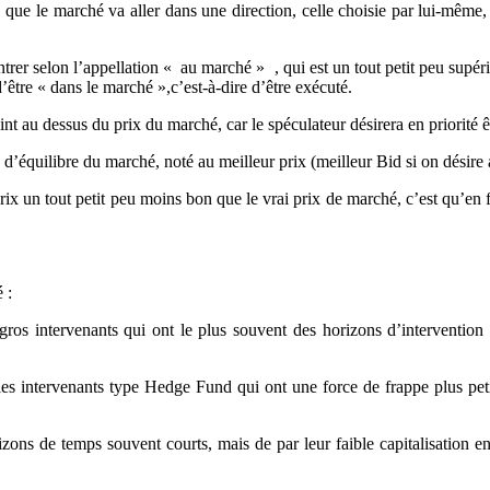
ue le marché va aller dans une direction, celle choisie par lui-même, e
entrer selon l’appellation « au marché » , qui est un tout petit peu supé
d’être « dans le marché »,c’est-à-dire d’être exécuté.
nt au dessus du prix du marché, car le spéculateur désirera en priorité êt
’équilibre du marché, noté au meilleur prix (meilleur Bid si on désire a
ix un tout petit peu moins bon que le vrai prix de marché, c’est qu’en f
 :
 gros intervenants qui ont le plus souvent des horizons d’interventi
les intervenants type Hedge Fund qui ont une force de frappe plus p
ons de temps souvent courts, mais de par leur faible capitalisation e