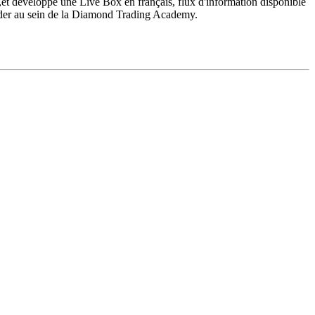
s,et développe une Live Box en français, flux d'information disponible
rader au sein de la Diamond Trading Academy.