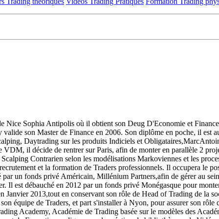
s Trading théoriques
Vidéos Trading Pratiques
Formation Trading phy
 de Nice Sophia Antipolis où il obtient son Deug D'Economie et Financ
et y valide son Master de Finance en 2006. Son diplôme en poche, il es
alping, Daytrading sur les produits Indiciels et Obligataires,Marc­Anto
n de VDM, il décide de rentrer sur Paris, afin de monter en parallèle 2 pr
e Scalping Contrarien selon les modélisations Markoviennes et les proc
 recrutement et la formation de Traders professionnels. Il occupera le p
é par un fonds privé Américain, Millénium Partners,afin de gérer au sein
. Il est débauché en 2012 par un fonds privé Monégasque pour monter u
 Janvier 2013,tout en conservant son rôle de Head of Trading de la soci
n équipe de Traders, et part s'installer à Nyon, pour assurer son rôle 
rading Academy, Académie de Trading basée sur le modèles des Académi