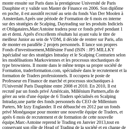
monte ensuite sur Paris dans la prestigieuse Université de Paris
Dauphine et y valide son Master de Finance en 2006. Son diplôme
en poche, il est aussitôt recruté au sein du fonds Van Der Moolen à
Amsterdam.Après une période de Formation de 6 mois en interne
sur des stratégies de Scalping, Daytrading sur les produits Indiciels
et Obligataires,Marc­Antoine tradera pour ce fonds privé pendant 1
an et demi. Après d'excellents résultats lui ayant valu le titre de
meilleur Junior au sein de VDM, il décide de rentrer sur Paris, afin
de monter en parallèle 2 projets personnels. Il lance son propres
Fonds d'investissement,Millésime Fund (ISIN : JP5 MILLKY
)spécialisé sur des stratégies Intraday et le Scalping Contrarien selon
les modélisations Markoviennes et les processus stochastiques de
type browniens. Il monte dans le même temps sa propre société de
Formation, trader­formation.com, spécialisée dans le recrutement et la
formation de Traders professionnels. Il occupera le poste de
Professeur en Finance de marché et processus stochastiques à
l'Université Paris Dauphine entre 2008 et 2010. En 2010, Il est
recruté par un fonds privé Américain, Millénium Partners,afin de
gérer au sein d'une équipe de 6 Traders spécialisés en Scalping
Intraday,une partie des fonds personnels du CEO de Millenium
Parters, Mr Izzy Englander. Il est débauché en 2012 par un fonds
privé Monégasque pour monter une nouvelle équipe de Traders, et
après 6 mois de recrutement et de formation de cette nouvelle
équipe,Marc-­Antoine reprend le Trading en Janvier 2013,tout en
conservant son rôle de Head of Trading de la société et en charge de