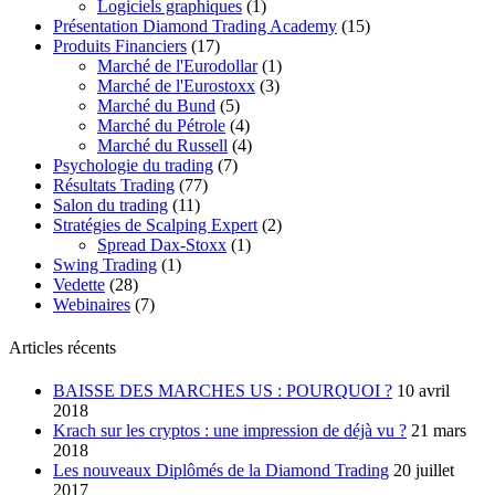
Logiciels graphiques
(1)
Présentation Diamond Trading Academy
(15)
Produits Financiers
(17)
Marché de l'Eurodollar
(1)
Marché de l'Eurostoxx
(3)
Marché du Bund
(5)
Marché du Pétrole
(4)
Marché du Russell
(4)
Psychologie du trading
(7)
Résultats Trading
(77)
Salon du trading
(11)
Stratégies de Scalping Expert
(2)
Spread Dax-Stoxx
(1)
Swing Trading
(1)
Vedette
(28)
Webinaires
(7)
Articles récents
BAISSE DES MARCHES US : POURQUOI ?
10 avril
2018
Krach sur les cryptos : une impression de déjà vu ?
21 mars
2018
Les nouveaux Diplômés de la Diamond Trading
20 juillet
2017