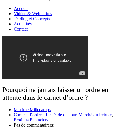
Accueil
Vidéos & Webinaires
Trading et Concepts
Actualités
Contact
Pourquoi ne jamais laisser un ordre en
attente dans le carnet d’ordre ?
Maxime Millecamps
Carnets d’ordres
,
Le Trade du Jour
,
Marché du Pétrole
,
Produits Financiers
Pas de commentaire(s)