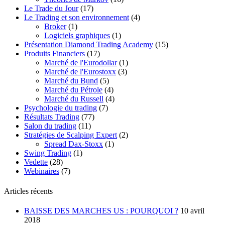
Le Trade du Jour
(17)
Le Trading et son environnement
(4)
Broker
(1)
Logiciels graphiques
(1)
Présentation Diamond Trading Academy
(15)
Produits Financiers
(17)
Marché de l'Eurodollar
(1)
Marché de l'Eurostoxx
(3)
Marché du Bund
(5)
Marché du Pétrole
(4)
Marché du Russell
(4)
Psychologie du trading
(7)
Résultats Trading
(77)
Salon du trading
(11)
Stratégies de Scalping Expert
(2)
Spread Dax-Stoxx
(1)
Swing Trading
(1)
Vedette
(28)
Webinaires
(7)
Articles récents
BAISSE DES MARCHES US : POURQUOI ?
10 avril
2018