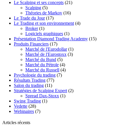
Le Scalping et ses concepts
(21)
Scalping
(5)
Théories de Markov
(16)
Le Trade du Jour
(17)
Le Trading et son environnement
(4)
Broker
(1)
Logiciels graphiques
(1)
Présentation Diamond Trading Academy
(15)
Produits Financiers
(17)
Marché de l'Eurodollar
(1)
Marché de l'Eurostoxx
(3)
Marché du Bund
(5)
Marché du Pétrole
(4)
Marché du Russell
(4)
Psychologie du trading
(7)
Résultats Trading
(77)
Salon du trading
(11)
Stratégies de Scalping Expert
(2)
Spread Dax-Stoxx
(1)
Swing Trading
(1)
Vedette
(28)
Webinaires
(7)
Articles récents