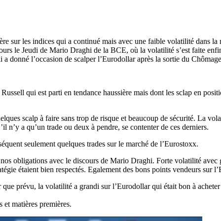
e sur les indices qui a continué mais avec une faible volatilité dans l
rs le Jeudi de Mario Draghi de la BCE, où la volatilité s’est faite enfin 
i a donné l’occasion de scalper l’Eurodollar après la sortie du Chômag
Russell qui est parti en tendance haussière mais dont les sclap en positi
lques scalp à faire sans trop de risque et beaucoup de sécurité. La volati
.S’il n’y a qu’un trade ou deux à pendre, se contenter de ces derniers.
nséquent seulement quelques trades sur le marché de l’Eurostoxx.
r nos obligations avec le discours de Mario Draghi. Forte volatilité avec
tratégie étaient bien respectés. Egalement des bons points vendeurs sur
e prévu, la volatilité a grandi sur l’Eurodollar qui était bon à achete
 et matières premières.