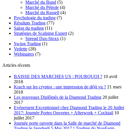
Marché du Bund
(5)
Marché du Pétrole
(4)
Marché du Russell
(4)
Psychologie du trading
(7)
Résultats Trading
(77)
Salon du trading
(11)
Stratégies de Scalping Expert
(2)
Spread Dax-Stoxx
(1)
Swing Trading
(1)
Vedette
(28)
Webinaires
(7)
Articles récents
BAISSE DES MARCHES US : POURQUOI ?
10 avril
2018
Krach sur les cryptos : une impression de déjà vu ?
21 mars
2018
Les nouveaux Diplômés de la Diamond Trading
20 juillet
2017
Evènement Exceptionnel chez Diamond Trading le 20 Juillet
2017: Journée Portes Ouvertes + Afterwork + Cocktail
10
juillet 2017
Journée porte ouverte dans la Salle de marché de Diamond
Trading le Vendredi 5 Mai 2017 ! Trading du NonFarm