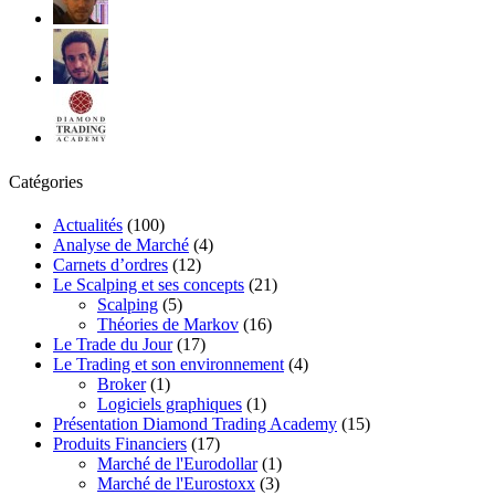
Catégories
Actualités
(100)
Analyse de Marché
(4)
Carnets d’ordres
(12)
Le Scalping et ses concepts
(21)
Scalping
(5)
Théories de Markov
(16)
Le Trade du Jour
(17)
Le Trading et son environnement
(4)
Broker
(1)
Logiciels graphiques
(1)
Présentation Diamond Trading Academy
(15)
Produits Financiers
(17)
Marché de l'Eurodollar
(1)
Marché de l'Eurostoxx
(3)