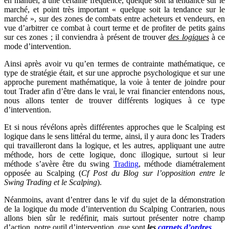
en manuel, à une certaine fréquence, quelque soit la tendance sur le
marché, et point très important « quelque soit la tendance sur le
marché », sur des zones de combats entre acheteurs et vendeurs, en
vue d’arbitrer ce combat à court terme et de profiter de petits gains
sur ces zones ; il conviendra à présent de trouver
des logiques
à ce
mode d’intervention.
Ainsi après avoir vu qu’en termes de contrainte mathématique, ce
type de stratégie était, et sur une approche psychologique et sur une
approche purement mathématique, la voie à tenter de joindre pour
tout Trader afin d’être dans le vrai, le vrai financier entendons nous,
nous allons tenter de trouver différents logiques à ce type
d’intervention.
Et si nous révélons après différentes approches que le Scalping est
logique dans le sens littéral du terme, ainsi, il y aura donc les Traders
qui travailleront dans la logique, et les autres, appliquant une autre
méthode, hors de cette logique, donc illogique, surtout si leur
méthode s’avère être du swing
Trading
, méthode diamétralement
opposée au Scalping (
Cf Post du Blog sur l’opposition entre le
Swing Trading et le Scalping
).
Néanmoins, avant d’entrer dans le vif du sujet de la démonstration
de la logique du mode d’intervention du Scalping Contrarien, nous
allons bien sûr le redéfinir, mais surtout présenter notre champ
d’action, notre outil d’intervention, que sont
les
carnets d’ordres
.